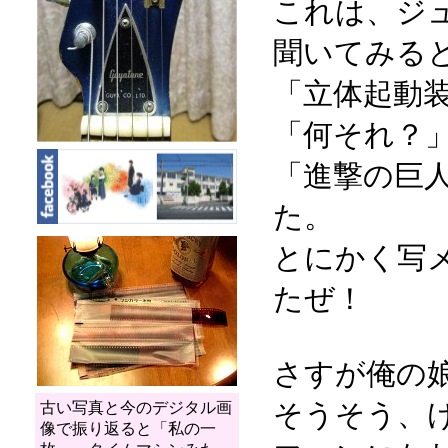
これは、ジ
聞いてみる
「立体起動
「何それ？
「進撃の巨
た。
とにかく写
たぜ！
さすが俺の
そうそう、
古い写真と今のデジタル画
像で振り返ると「私の一