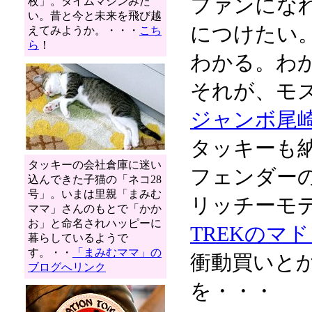
ファンにな
枚」。タイムマシンみた
い。昔と今と未来を飛び越
につけたい
えてみようか。・・・
こち
ら
！
わかる。わ
それが、モ
ジャンボ尾
タッキーも
タッキーの会社倉庫に迷い
フェンダー
込んできた子猫の「ネコ28
号」。いまは里親「まみむ
リッチーモ
ママ」さんのもとで「かか
お」と命名されハッピーに
TREKのマ
暮らしているようで
す。・・
「まみむママ」の
衝動買いと
ブログへリンク
を・・・